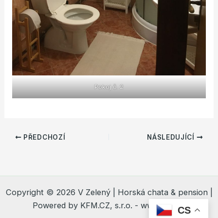
Pokoj č. 2
PŘEDCHOZÍ
NÁSLEDUJÍCÍ
Copyright © 2026 V Zelený | Horská chata & pension |
Powered by KFM.CZ, s.r.o. - www.kfm.cz
CS